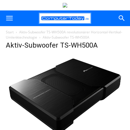
Start
Aktiv-Subwoofer TS-WH500A revolutionärer Horizontal-Vertikal-
Umlenktechnologie
Aktiv-Subwoofer TS-WH500A
Aktiv-Subwoofer TS-WH500A