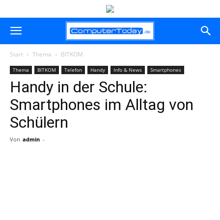
Start
Thema
BITKOM
Thema
BITKOM
Telefon
Handy
Info & News
Smartphones
Handy in der Schule:
Smartphones im Alltag von
Schülern
Von
admin
-