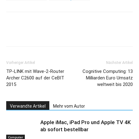
Bezahlmöglichkeit
für App Store-
Kunden in China
Vorheriger Artikel
Nächster Artikel
TP-LINK mit Wave-2-Router
Cognitive Computing: 13
Archer C2600 auf der CeBIT
Milliarden Euro Umsatz
2015
weltweit bis 2020
Verwandte Artikel
Mehr vom Autor
Apple iMac, iPad Pro und Apple TV 4K
ab sofort bestellbar
Computer