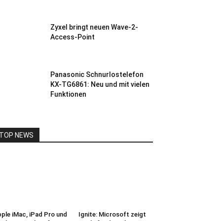
Zyxel bringt neuen Wave-2-
Access-Point
Panasonic Schnurlostelefon
KX-TG6861: Neu und mit vielen
Funktionen
TOP NEWS
ple iMac, iPad Pro und
Ignite: Microsoft zeigt