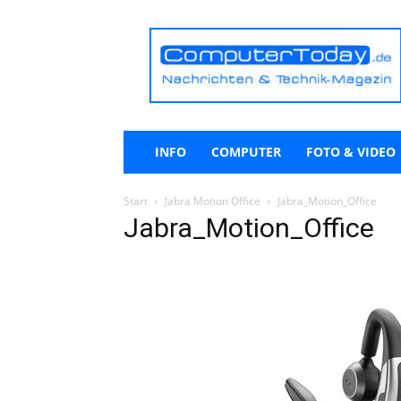
ComputerToday.de
INFO
COMPUTER
FOTO & VIDEO
Start
Jabra Motion Office
Jabra_Motion_Office
Jabra_Motion_Office