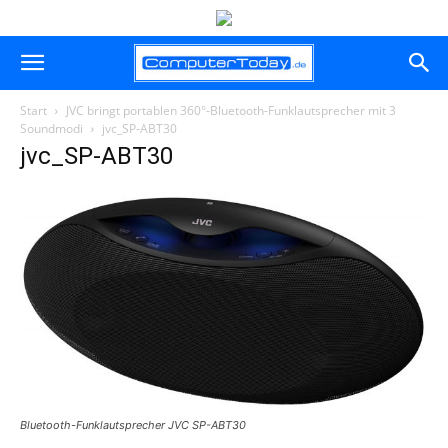
Start
JVC bringt portablen 360°-Bluetooth-Funklautsprecher mit 3
Soundmodi
jvc_SP-ABT30
jvc_SP-ABT30
Bluetooth-Funklautsprecher JVC SP-ABT30