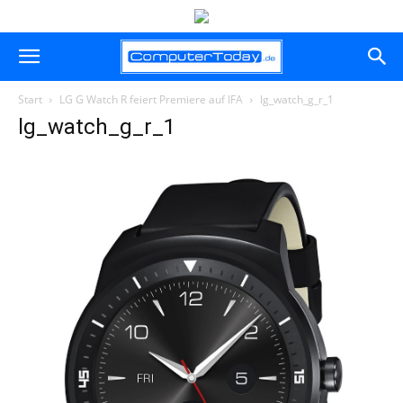
Start
LG G Watch R feiert Premiere auf IFA
lg_watch_g_r_1
lg_watch_g_r_1