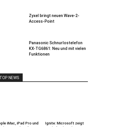
Zyxel bringt neuen Wave-2-
Access-Point
Panasonic Schnurlostelefon
KX-TG6861: Neu und mit vielen
Funktionen
TOP NEWS
ple iMac, iPad Pro und
Ignite: Microsoft zeigt