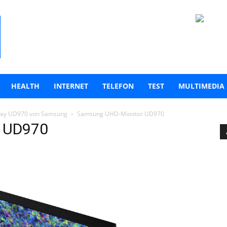
HEALTH
INTERNET
TELEFON
TEST
MULTIMEDIA
splay UD970 von Samsung
Samsung UHD-Monitor UD970
 UD970