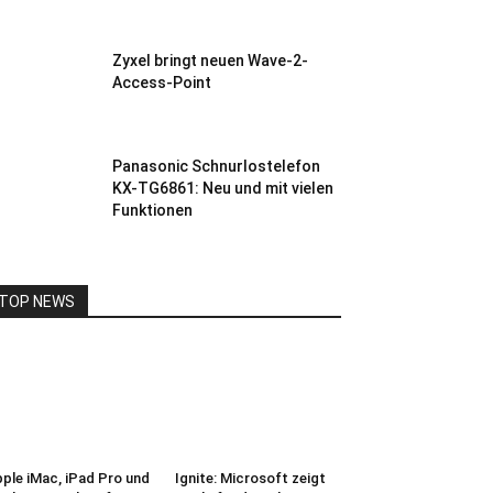
Zyxel bringt neuen Wave-2-
Access-Point
Panasonic Schnurlostelefon
KX-TG6861: Neu und mit vielen
Funktionen
TOP NEWS
ple iMac, iPad Pro und
Ignite: Microsoft zeigt