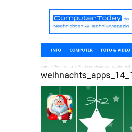
ComputerToday.de
INFO
COMPUTER
FOTO & VIDEO
Start
Weihnachten: Mit diesen Apps gelingt das Fest
weihnachts_apps_14_