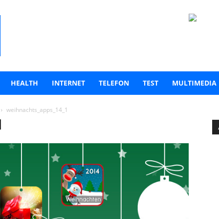
HEALTH
INTERNET
TELEFON
TEST
MULTIMEDIA
weihnachts_apps_14_1
1