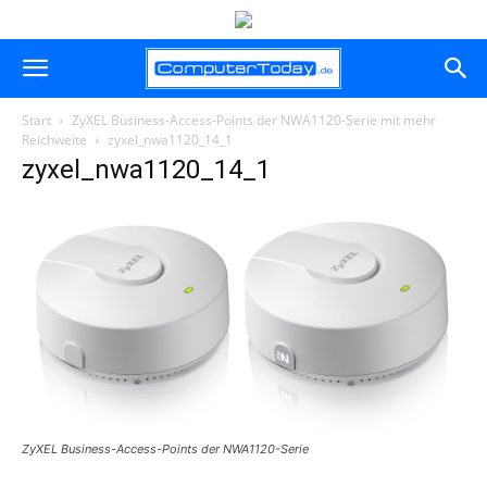
Start
ZyXEL Business-Access-Points der NWA1120-Serie mit mehr
Reichweite
zyxel_nwa1120_14_1
zyxel_nwa1120_14_1
ZyXEL Business-Access-Points der NWA1120-Serie