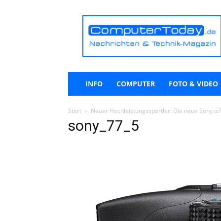
ComputerToday.de
INFO
COMPUTER
FOTO & VIDEO
Start
Neuer Hochleistungssportler: Die neue Sony α7
sony_77_5