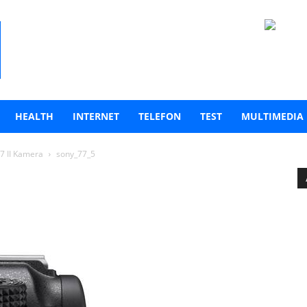
HEALTH
INTERNET
TELEFON
TEST
MULTIMEDIA
7 II Kamera
sony_77_5