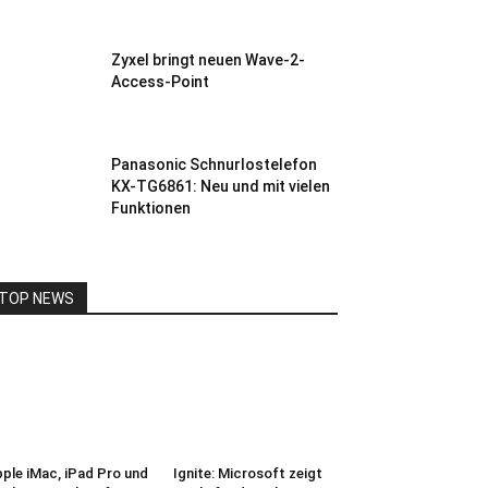
Zyxel bringt neuen Wave-2-
Access-Point
Panasonic Schnurlostelefon
KX-TG6861: Neu und mit vielen
Funktionen
TOP NEWS
ple iMac, iPad Pro und
Ignite: Microsoft zeigt