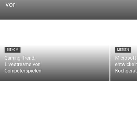
vor
BITKOM
MESSEN
Gaming-Trend:
Microsoft
Livestreams von
entwickel
Computerspielen
Kochgerä