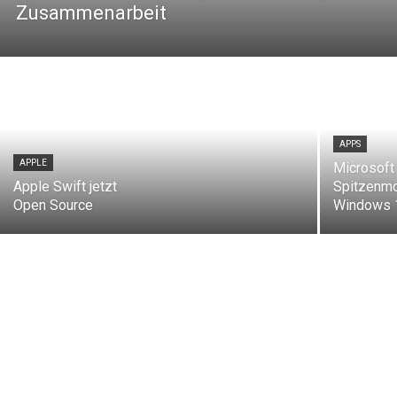
Zusammenarbeit
APPS
APPLE
Microsoft 
Apple Swift jetzt
Spitzenmo
Open Source
Windows 