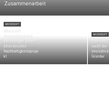
Zusammenarbeit
MICROSOFT
Microsoft
MICROSOFT
Deutschland und
Volkswagen küren
Microsoft
innovativstes
sucht die
Nachhaltigkeitsproje
innovativs
kt
Gründer