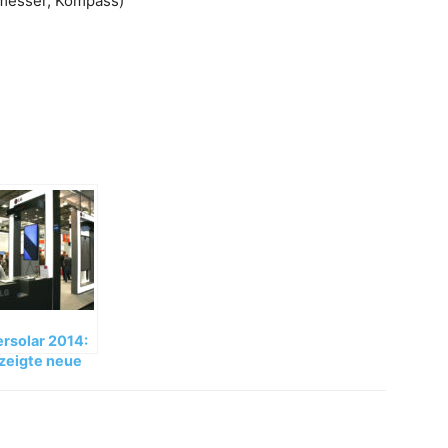
smesser, Kompass)
ersolar 2014:
zeigte neue
odukte