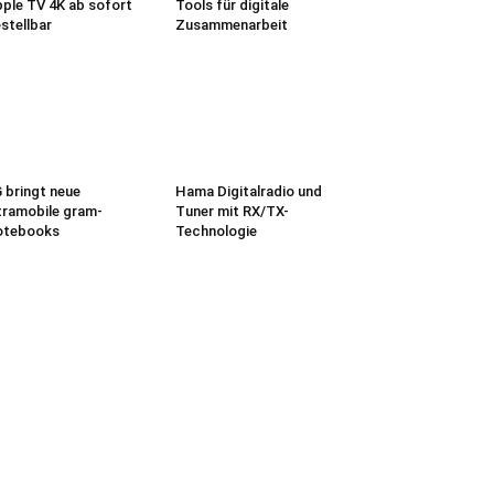
ple TV 4K ab sofort
Tools für digitale
stellbar
Zusammenarbeit
 bringt neue
Hama Digitalradio und
tramobile gram-
Tuner mit RX/TX-
otebooks
Technologie