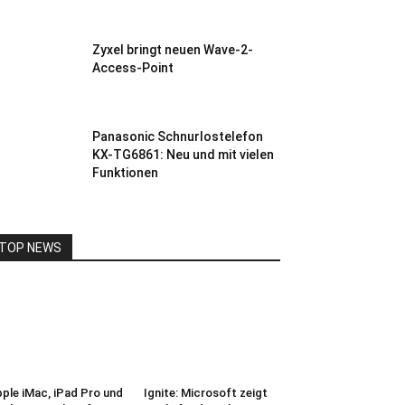
Zyxel bringt neuen Wave-2-
Access-Point
Panasonic Schnurlostelefon
KX-TG6861: Neu und mit vielen
Funktionen
TOP NEWS
ple iMac, iPad Pro und
Ignite: Microsoft zeigt