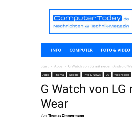
ComputerToday.de
INFO
COMPUTER
FOTO & VIDEO
Start
Apps
G Watch von LG mit neuem Android W
Apps
Thema
Google
Info & News
LG
Wearables
G Watch von LG 
Wear
Von
Thomas Zimmermann
-