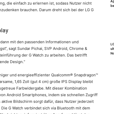
Ap
ung, die einfach zu erlernen ist, sodass Nutzer nicht
be
hzudenken brauchen. Darum dreht sich bei der LG G
play
 dann mit den passenden Informationen und
LG
gst“, sagt Sundar Pichai, SVP Android, Chrome &
ul
N
teinführung der G Watch zu arbeiten. Das betrifft
zende Design.“
fähiger und energieeffizienter Qualcomm® Snapdragon™
same, 1,65 Zoll (gut 4 cm) große IPS Display bleibt
tätsgetreue Farbwidergabe. Mit dieser Kombination
t von Android Smartphones, indem sie schnellen Zugriff
s aktive Bildschirm sorgt dafür, dass Nutzer jederzeit
. Die G Watch verbindet sich via Bluetooth mit dem