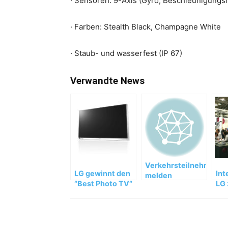
· Sensoren: 9-Axis (Gyro, Beschleunigung
· Farben: Stealth Black, Champagne White
· Staub- und wasserfest (IP 67)
Verwandte News
Verkehrsteilnehmer
LG gewinnt den
Int
melden
“Best Photo TV“
LG 
Straßenschäden
TIPA Award 2014
Pr
per App