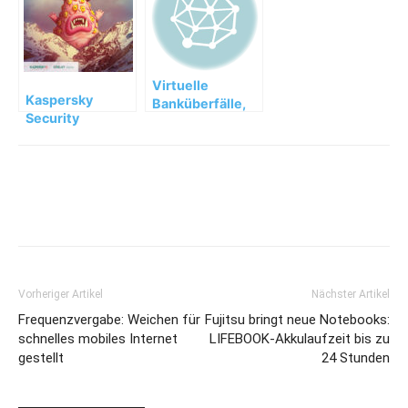
Cloud
Virtuelle
Kaspersky
Banküberfälle,
Security
Attacken auf
Bulletins
Apple-Angebote
2014/2015 als E-
und das Internet
Book verfügbar
der unsicheren
Dinge
Vorheriger Artikel
Nächster Artikel
Frequenzvergabe: Weichen für
Fujitsu bringt neue Notebooks:
schnelles mobiles Internet
LIFEBOOK-Akkulaufzeit bis zu
gestellt
24 Stunden