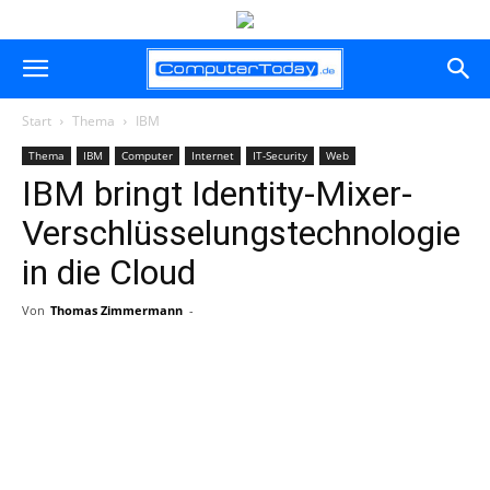
Start
Thema
IBM
Thema
IBM
Computer
Internet
IT-Security
Web
IBM bringt Identity-Mixer-
Verschlüsselungstechnologie
in die Cloud
Von
Thomas Zimmermann
-