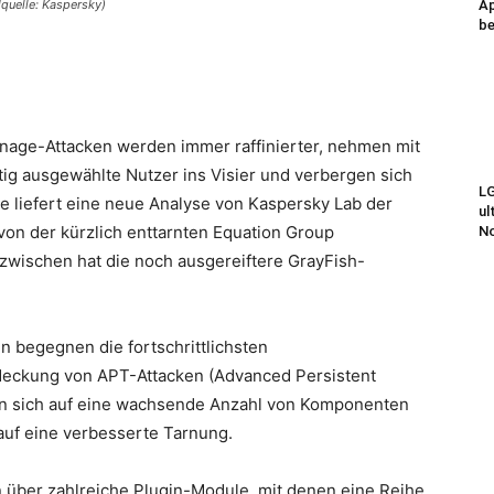
quelle: Kaspersky)
Ap
be
onage-Attacken werden immer raffinierter, nehmen mit
g ausgewählte Nutzer ins Visier und verbergen sich
LG
e liefert eine neue Analyse von Kaspersky Lab der
ul
von der kürzlich enttarnten Equation Group
N
nzwischen hat die noch ausgereiftere GrayFish-
 begegnen die fortschrittlichsten
ckung von APT-Attacken (Advanced Persistent
ren sich auf eine wachsende Anzahl von Komponenten
auf eine verbesserte Tarnung.
 über zahlreiche Plugin-Module, mit denen eine Reihe