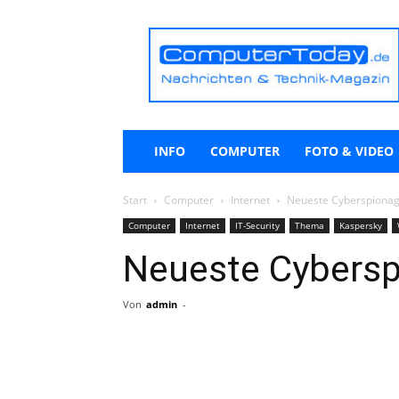
ComputerToday.de
INFO
COMPUTER
FOTO & VIDEO
Start
Computer
Internet
Neueste Cyberspionag
Computer
Internet
IT-Security
Thema
Kaspersky
Neueste Cybersp
Von
admin
-
Teilen