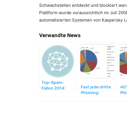
Schwachstellen entdeckt und blockiert wer
Plattform wurde voraussichtlich im Juli 20
automatisierten Systemen von Kaspersky Lab
Verwandte News
Top-Spam-
Fast jede dritte
40
Fallen 2014:
Phishing-
Phi
Mobile Apps,
Attacke auf
Att
Finanzen,
Schweizer
öst
Online-Dienste
Nutzer zielt auf
Nut
Finanzdaten
Fin
Teilen