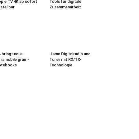
ple TV 4K ab sofort
Tools für digitale
stellbar
Zusammenarbeit
 bringt neue
Hama Digitalradio und
tramobile gram-
Tuner mit RX/TX-
otebooks
Technologie