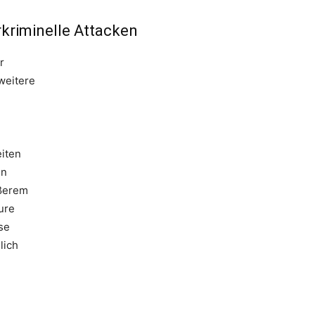
rkriminelle Attacken
r
 weitere
eiten
en
ößerem
ure
se
lich