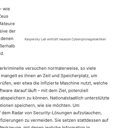
– wie
Zeus
 Akteure
sive der
t denen
Kaspersky Lab enthüllt neueste Cyberspionagetaktiken
ßerhalb
d.
berkriminelle versuchen normalerweise, so viele
s mangelt es ihnen an Zeit und Speicherplatz, um
rüfen, wer etwa die infizierte Maschine nutzt, welche
ware darauf läuft – mit dem Ziel, potenziell
bspeichern zu können. Nationalstaatlich unterstützte
ationen speichern, wie sie möchten. Um
f dem Radar von Security-Lösungen aufzutauchen,
nfizierungen zu vermeiden. Sie setzen stattdessen auf
kzeuge, mit denen jegliche Information in