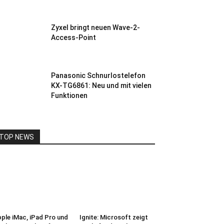
Zyxel bringt neuen Wave-2-
Access-Point
Panasonic Schnurlostelefon
KX-TG6861: Neu und mit vielen
Funktionen
TOP NEWS
ple iMac, iPad Pro und
Ignite: Microsoft zeigt