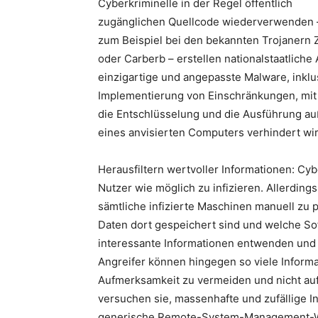
Cyberkriminelle in der Regel öffentlich
zugänglichen Quellcode wiederverwenden 
zum Beispiel bei den bekannten Trojanern 
oder Carberb – erstellen nationalstaatliche
einzigartige und angepasste Malware, inklu
Implementierung von Einschränkungen, mi
die Entschlüsselung und die Ausführung au
eines anvisierten Computers verhindert wir
Herausfiltern wertvoller Informationen: Cy
Nutzer wie möglich zu infizieren. Allerding
sämtliche infizierte Maschinen manuell zu p
Daten dort gespeichert sind und welche Soft
interessante Informationen entwenden und a
Angreifer können hingegen so viele Inform
Aufmerksamkeit zu vermeiden und nicht au
versuchen sie, massenhafte und zufällige I
generische Remote-System-Management-Wer