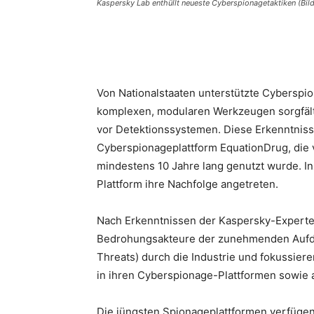
Kaspersky Lab enthüllt neueste Cyberspionagetaktiken (Bild
Von Nationalstaaten unterstützte Cyberspi
komplexen, modularen Werkzeugen sorgfälti
vor Detektionssystemen. Diese Erkenntniss
Cyberspionageplattform EquationDrug, die 
mindestens 10 Jahre lang genutzt wurde.
I
Plattform ihre Nachfolge angetreten.
Nach Erkenntnissen der Kaspersky-Experten
Bedrohungsakteure der zunehmenden Aufde
Threats) durch die Industrie und fokussie
in ihren Cyberspionage-Plattformen sowie 
Die jüngsten Spionageplattformen verfügen