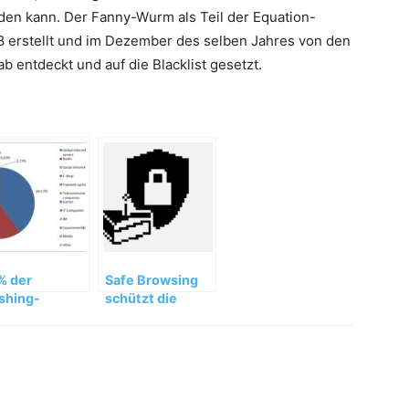
den kann. Der Fanny-Wurm als Teil der Equation-
08 erstellt und im Dezember des selben Jahres von den
 entdeckt und auf die Blacklist gesetzt.
% der
Safe Browsing
shing-
schützt die
acken auf
Nutzer bei
erreichische
Google
zer zielt auf
anzdaten