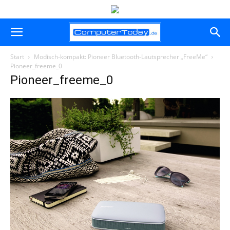
Start
Modisch-kompakt: Pioneer Bluetooth-Lautsprecher „FreeMe“
Pioneer_freeme_0
Pioneer_freeme_0