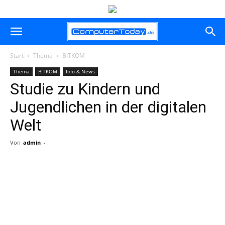
Start
Thema
BITKOM
Thema
BITKOM
Info & News
Studie zu Kindern und
Jugendlichen in der digitalen
Welt
Von
admin
-