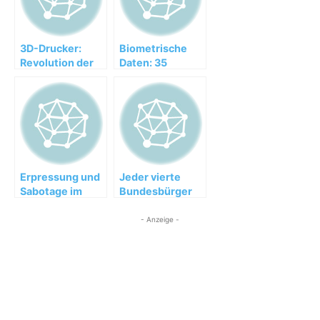
3D-Drucker:
Biometrische
Revolution der
Daten: 35
Wirtschaft
Millionen
würden Iris-Scan
oder
Fingarbadruck
nutzen
Erpressung und
Jeder vierte
Sabotage im
Bundesbürger
Internet nehmen
liest E-Books
zu
- Anzeige -