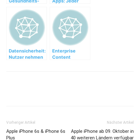
Gesundheits-
Apps: Jeder
Rat im Web
dritte
Smartphone-
Nutzer würde
Daten an die
Krankenkasse
weiterleiten
Datensicherheit:
Enterprise
Nutzer nehmen
Content
sich selbst in die
Management-
Pflicht
Branche
erwartet
steigende
Umsätze
Vorheriger Artikel
Nächster Artikel
Apple iPhone 6s & iPhone 6s
Apple iPhone ab 09. Oktober in
Plus
40 weiteren Ländern verfügbar