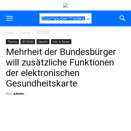
Start
Thema
BITKOM
Thema
BITKOM
Health
Info & News
Mehrheit der Bundesbürger
will zusätzliche Funktionen
der elektronischen
Gesundheitskarte
Von
admin
-