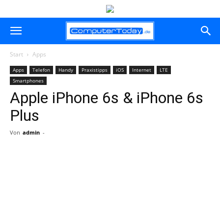
Start
Apps
Apps
Telefon
Handy
Praxistipps
iOS
Internet
LTE
Smartphones
Apple iPhone 6s & iPhone 6s
Plus
Von
admin
-