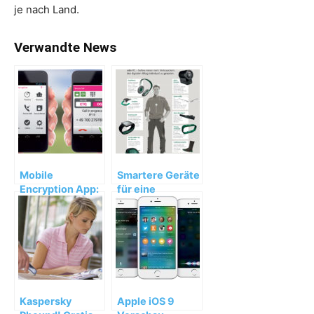
je nach Land.
Verwandte News
Mobile
Smartere Geräte
Encryption App:
für eine
Verschlüsselungs-
vernetztere
App mit neuen
Welt
Funktionen
Kaspersky
Apple iOS 9