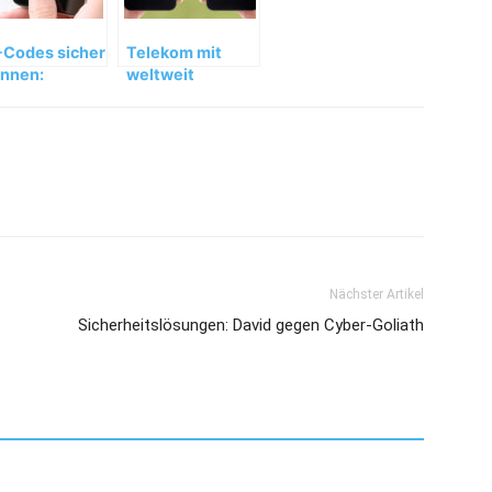
Codes sicher
Telekom mit
nnen:
weltweit
tenfreier
funktionierender
spersky QR
Verschlüsselungslösung
anner
Nächster Artikel
Sicherheitslösungen: David gegen Cyber-Goliath