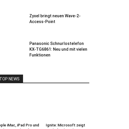
Zyxel bringt neuen Wave-2-
Access-Point
Panasonic Schnurlostelefon
KX-TG6861: Neu und mit vielen
Funktionen
TOP NEWS
ple iMac, iPad Pro und
Ignite: Microsoft zeigt