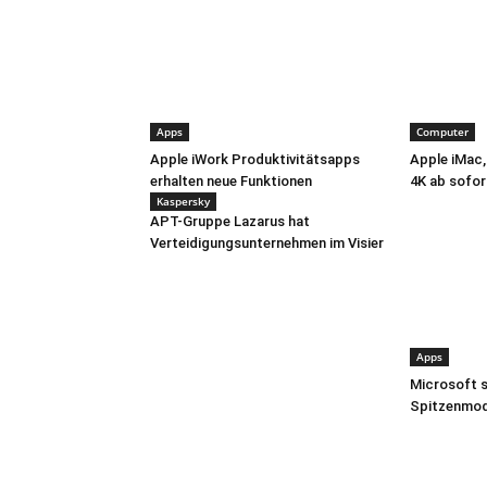
Apps
Computer
Apple iWork Produktivitätsapps
Apple iMac,
erhalten neue Funktionen
4K ab sofor
Kaspersky
APT-Gruppe Lazarus hat
Verteidigungsunternehmen im Visier
Apps
Microsoft s
Spitzenmode