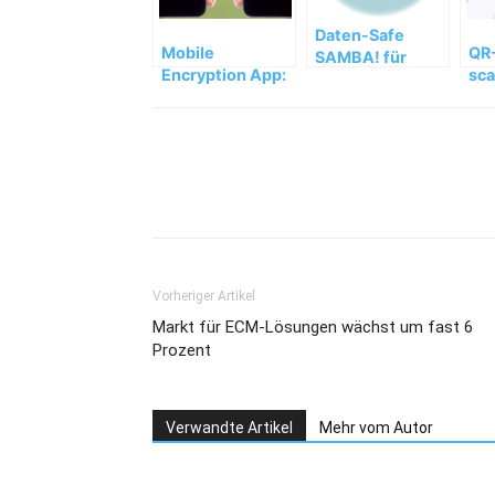
Daten-Safe
Mobile
QR-
SAMBA! für
Encryption App:
sca
Unternehmens-
Verschlüsselungs-
Kos
Apps auf
App mit neuen
Ka
privaten
Funktionen
Sc
Mobilgeräten
Teilen
Vorheriger Artikel
Markt für ECM-Lösungen wächst um fast 6
Prozent
Verwandte Artikel
Mehr vom Autor