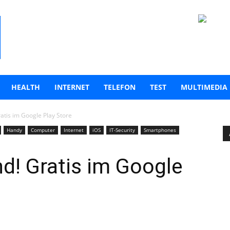
HEALTH
INTERNET
TELEFON
TEST
MULTIMEDIA
atis im Google Play Store
Handy
Computer
Internet
iOS
IT-Security
Smartphones
d! Gratis im Google