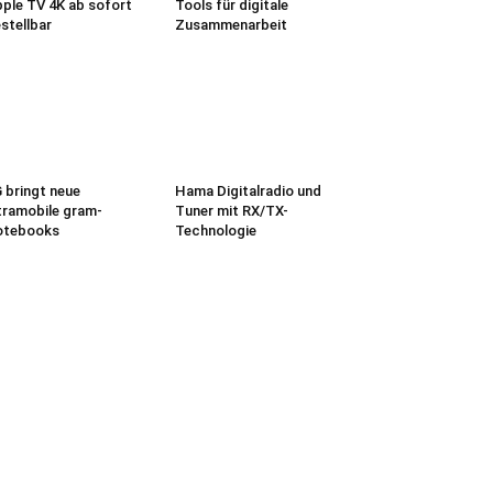
ple TV 4K ab sofort
Tools für digitale
stellbar
Zusammenarbeit
 bringt neue
Hama Digitalradio und
tramobile gram-
Tuner mit RX/TX-
otebooks
Technologie