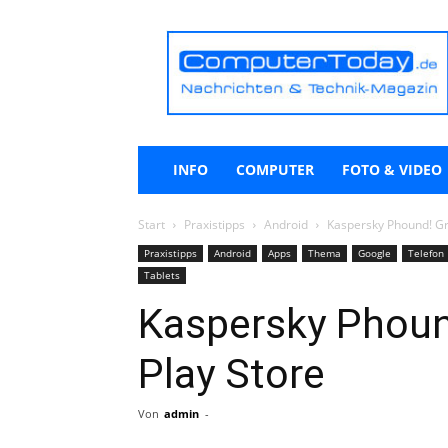
ComputerToday.de
INFO
COMPUTER
FOTO & VIDEO
Start
Praxistipps
Android
Kaspersky Phound! Gr
Praxistipps
Android
Apps
Thema
Google
Telefon
Tablets
Kaspersky Phoun
Play Store
Von
admin
-