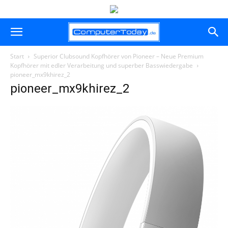
Start
Superior Clubsound Kopfhörer von Pioneer – Neue Premium
Kopfhörer mit edler Verarbeitung und superber Basswiedergabe
pioneer_mx9khirez_2
pioneer_mx9khirez_2