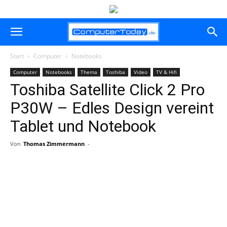
Start
Computer
Notebooks
Computer
Notebooks
Thema
Toshiba
Video
TV & Hifi
Toshiba Satellite Click 2 Pro
P30W – Edles Design vereint
Tablet und Notebook
Von
Thomas Zimmermann
-