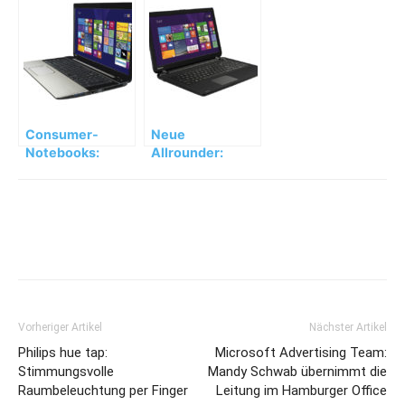
Toshiba Satellite
kommt zum WM-
L50-B und L70-
Anpfiff
B
Consumer-
Neue
Notebooks:
Allrounder:
Toshiba Satellite
Toshiba Satellite
S50/S70-B-
C50(D)- und
Serie
C70D-
Notebooks
Vorheriger Artikel
Nächster Artikel
Philips hue tap:
Microsoft Advertising Team:
Stimmungsvolle
Mandy Schwab übernimmt die
Raumbeleuchtung per Finger
Leitung im Hamburger Office