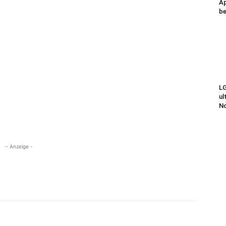
Ap
be
LG
ul
N
- Anzeige -