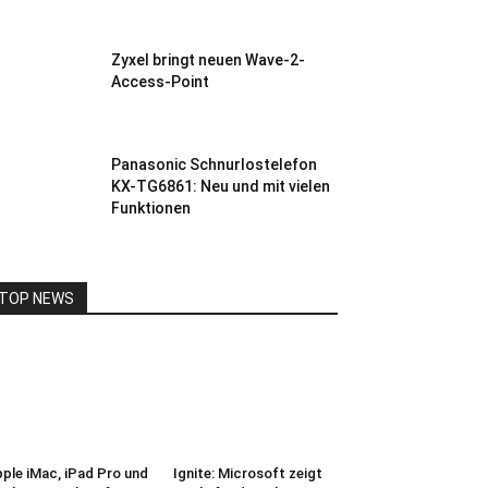
Zyxel bringt neuen Wave-2-
Access-Point
Panasonic Schnurlostelefon
KX-TG6861: Neu und mit vielen
Funktionen
TOP NEWS
ple iMac, iPad Pro und
Ignite: Microsoft zeigt