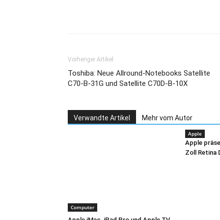
Teilen
Vorheriger Artikel
Toshiba: Neue Allround-Notebooks Satellite
C70-B-31G und Satellite C70D-B-10X
Verwandte Artikel
Mehr vom Autor
Apple
Apple präse
Zoll Retina 
Computer
Apple iMac, iPad Pro und Apple TV