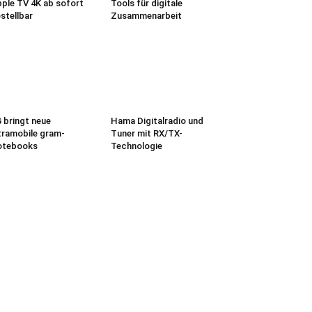
ple TV 4K ab sofort
Tools für digitale
stellbar
Zusammenarbeit
 bringt neue
Hama Digitalradio und
tramobile gram-
Tuner mit RX/TX-
otebooks
Technologie