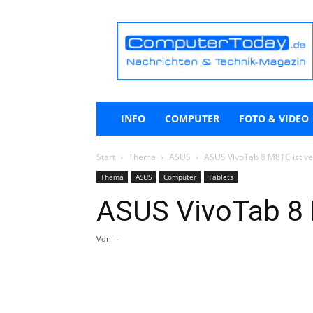
ComputerToday.de
INFO
COMPUTER
FOTO & VIDEO
Start
Thema
ASUS
ASUS VivoTab 8 M81C ist ve
Thema
ASUS
Computer
Tablets
ASUS VivoTab 8 
Von
-
Teilen