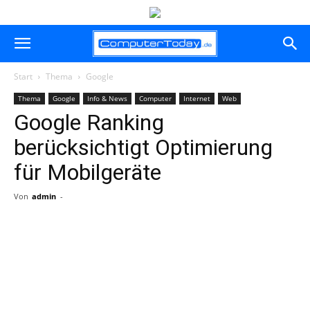
Start
Thema
Google
Thema
Google
Info & News
Computer
Internet
Web
Google Ranking
berücksichtigt Optimierung
für Mobilgeräte
Von
admin
-