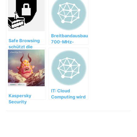
Breitbandausbau:
Safe Browsing
700-MHz-
schützt die
Frequenzen
Nutzer bei
ermöglichen
Google
schnelles
Internet auf dem
Land
IT: Cloud
Kaspersky
Computing wird
Security
Basistechnologie
Bulletins
in vielen
2014/2015 als E-
Unternehmen
Book verfügbar