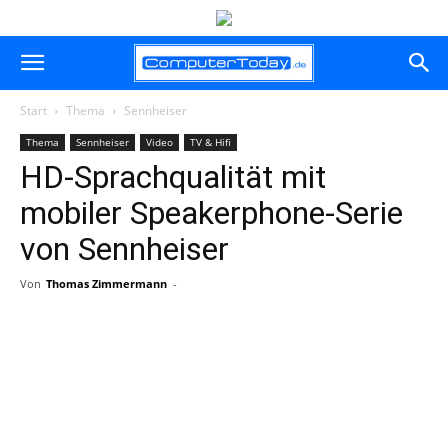
Start
Thema
Sennheiser
Thema
Sennheiser
Video
TV & Hifi
HD-Sprachqualität mit
mobiler Speakerphone-Serie
von Sennheiser
Von
Thomas Zimmermann
-