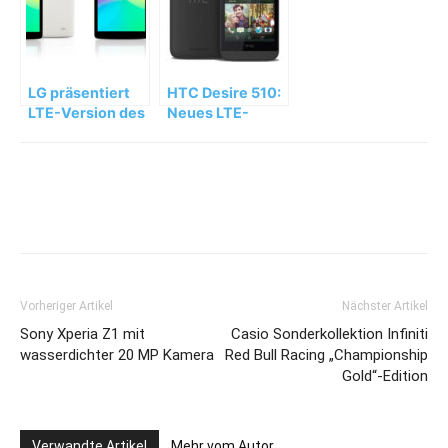
LG präsentiert
HTC Desire 510:
LTE-Version des
Neues LTE-
G Pad 8.0
Einstiegsmodell
Vorheriger Artikel
Nächster Artikel
Sony Xperia Z1 mit
Casio Sonderkollektion Infiniti
wasserdichter 20 MP Kamera
Red Bull Racing „Championship
Gold“-Edition
Verwandte Artikel
Mehr vom Autor