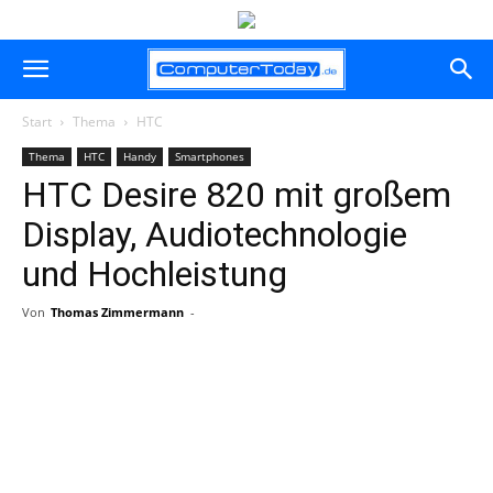
Start
Thema
HTC
Thema
HTC
Handy
Smartphones
HTC Desire 820 mit großem
Display, Audiotechnologie
und Hochleistung
Von
Thomas Zimmermann
-