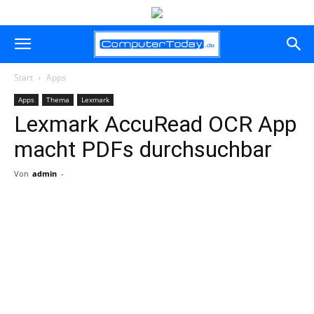
Start
Apps
Apps
Thema
Lexmark
Lexmark AccuRead OCR App
macht PDFs durchsuchbar
Von
admin
-