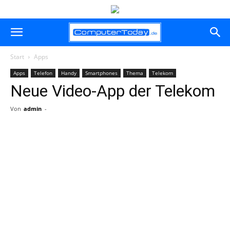
Start
Apps
Apps
Telefon
Handy
Smartphones
Thema
Telekom
Neue Video-App der Telekom
Von
admin
-