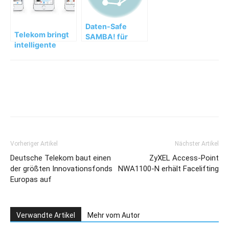
Daten-Safe
Telekom bringt
SAMBA! für
intelligente
Unternehmens-
Adressbuch-
Apps auf
App Humin nach
privaten
Europa
Mobilgeräten
Vorheriger Artikel
Nächster Artikel
Deutsche Telekom baut einen
ZyXEL Access-Point
der größten Innovationsfonds
NWA1100-N erhält Facelifting
Europas auf
Verwandte Artikel
Mehr vom Autor