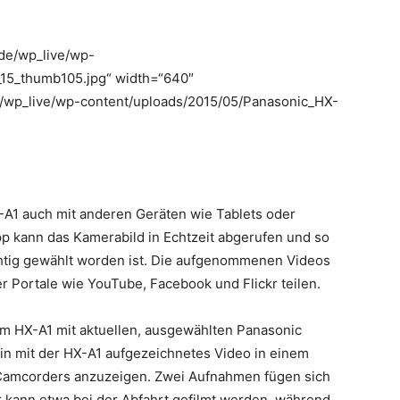
de/wp_live/wp-
15_thumb105.jpg“ width=“640″
/wp_live/wp-content/uploads/2015/05/Panasonic_HX-
X-A1 auch mit anderen Geräten wie Tablets oder
 kann das Kamerabild in Echtzeit abgerufen und so
ichtig gewählt worden ist. Die aufgenommenen Videos
r Portale wie YouTube, Facebook und Flickr teilen.
am HX-A1 mit aktuellen, ausgewählten Panasonic
in mit der HX-A1 aufgezeichnetes Video in einem
Camcorders anzuzeigen. Zwei Aufnahmen fügen sich
r kann etwa bei der Abfahrt gefilmt werden, während