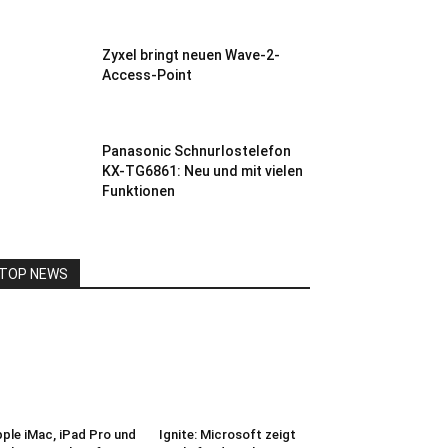
Zyxel bringt neuen Wave-2-
Access-Point
Panasonic Schnurlostelefon
KX-TG6861: Neu und mit vielen
Funktionen
TOP NEWS
ple iMac, iPad Pro und
Ignite: Microsoft zeigt