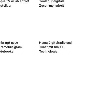
ple TV 4K ab sofort
Tools für digitale
stellbar
Zusammenarbeit
 bringt neue
Hama Digitalradio und
tramobile gram-
Tuner mit RX/TX-
otebooks
Technologie