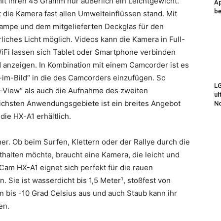
it ihren 45 Gramm nur äußerlich ein Leichtgewicht.
Ap
be
 die Kamera fast allen Umwelteinflüssen stand. Mit
Lampe und dem mitgelieferten Deckglas für den
iches Licht möglich.
Videos kann die Kamera in Full-
Fi lassen sich Tablet oder Smartphone verbinden
anzeigen. In Kombination mit einem Camcorder ist es
-im-Bild“ in die des Camcorders einzufügen. So
LG
f-View“ als auch die Aufnahme des zweiten
ul
lichsten Anwendungsgebiete ist ein breites Angebot
N
ie HX-A1 erhältlich.
er. Ob beim Surfen, Klettern oder der Rallye durch die
halten möchte, braucht eine Kamera, die leicht und
Cam HX-A1 eignet sich perfekt für die rauen
. Sie ist wasserdicht bis 1,5 Meter¹, stoßfest von
n bis -10 Grad Celsius aus und auch Staub kann ihr
en.