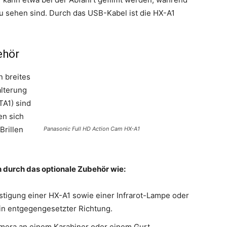
u sehen sind. Durch das USB-Kabel ist die HX-A1
ehör
n breites
alterung
TA1) sind
en sich
Brillen
Panasonic Full HD Action Cam HX-A1
h durch das optionale Zubehör wie:
stigung einer HX-A1 sowie einer Infrarot-Lampe oder
in entgegengesetzter Richtung.
amera an einem Karabiner oder einem Gurt.