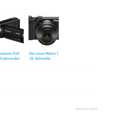
asonic Full
Die neue Nikon 1
 Camcorder
J5: Schnelle
-W570, HC-
Kamera für 4K-
70 und HC-
Videos
60
Nächster Artikel