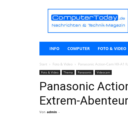
ComputerToday.de
INFO
COMPUTER
FOTO & VIDEO
Start
Foto & Video
Panasonic Action-Cam HX-A1 f
Foto & Video
Thema
Panasonic
Videocam
Panasonic Actio
Extrem-Abenteur
Von
admin
-