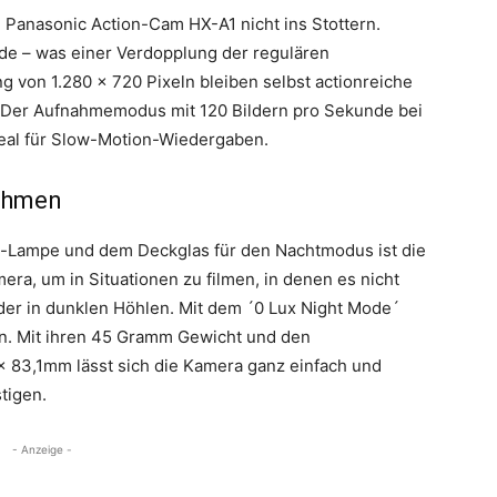
Panasonic Action-Cam HX-A1 nicht ins Stottern.
de – was einer Verdopplung der regulären
ng von 1.280 x 720 Pixeln bleiben selbst actionreiche
 Der Aufnahmemodus mit 120 Bildern pro Sekunde bei
deal für Slow-Motion-Wiedergaben.
nahmen
ot-Lampe und dem Deckglas für den Nachtmodus ist die
ra, um in Situationen zu filmen, in denen es nicht
oder in dunklen Höhlen. Mit dem ´0 Lux Night Mode´
n. Mit ihren 45 Gramm Gewicht und den
x 83,1mm lässt sich die Kamera ganz einfach und
tigen.
- Anzeige -