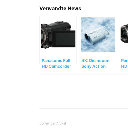
Verwandte News
Panasonic Full
4K: Die neuen
Pan
HD Camcorder
Sony Action
HD
HC-V777 mit
Cams
HC
HDR-Video und
V2
Wireless Twin
V1
Camera
Teilen
Vorheriger Artikel