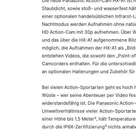
Die neue Panasonic Action-Cam HX-A1 ist m
Staubdicht, sowie stoß- und wasserfest hält
einer optionalen handelsüblichen Infrarot-
Nachtmodus werden Aufnahmen ohne natürl
HD Action-Cam mit 30p aufnehmen. Über Wi
und das über die HX-A1 aufgenommene Bild 
möglich, die Aufnahmen der HX-A1 als „Bild
entstehen Videos, die sowohl den „Point-o
Camcorders enthalten. Für die unterschied
an optionalen Halterungen und Zubehör für d
Bei vielen Action-Sportarten geht es hoch h
Wüste – wer seine Abenteuer per Video fest
widerstandsfähig ist. Die Panasonic Action-
Umweltverhältnisse vieler Action-Sportarten
einer Höhe bis 1,5 Meter², hält Temperature
durch die IP6X-Zertifizierung³ nichts anhab