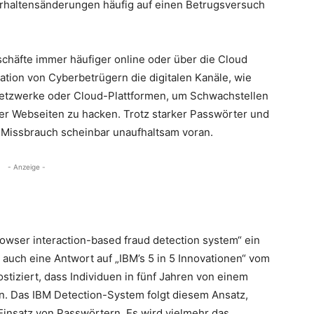
rhaltensänderungen häufig auf einen Betrugsversuch
schäfte immer häufiger online oder über die Cloud
tion von Cyberbetrügern die digitalen Kanäle, wie
Netzwerke oder Cloud-Plattformen, um Schwachstellen
r Webseiten zu hacken. Trotz starker Passwörter und
r Missbrauch scheinbar unaufhaltsam voran.
- Anzeige -
rowser interaction-based fraud detection system“ ein
 auch eine Antwort auf „IBM’s 5 in 5 Innovationen“ vom
iziert, dass Individuen in fünf Jahren von einem
n. Das IBM Detection-System folgt diesem Ansatz,
Einsatz von Passwörtern. Es wird vielmehr das