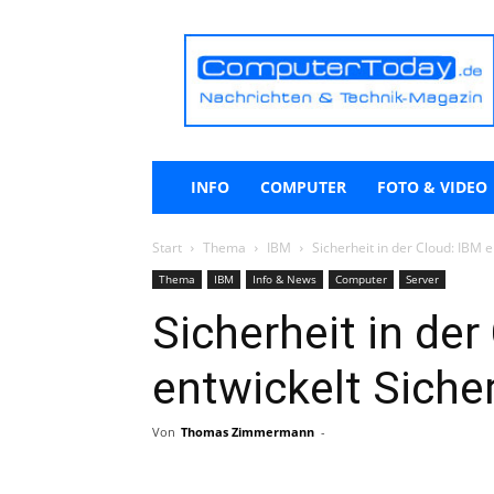
ComputerToday.de
INFO
COMPUTER
FOTO & VIDEO
Start
Thema
IBM
Sicherheit in der Cloud: IBM 
Thema
IBM
Info & News
Computer
Server
Sicherheit in der
entwickelt Siche
Von
Thomas Zimmermann
-