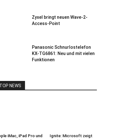
Zyxel bringt neuen Wave-2-
Access-Point
Panasonic Schnurlostelefon
KX-TG6861: Neu und mit vielen
Funktionen
TOP NEWS
ple iMac, iPad Pro und
Ignite: Microsoft zeigt