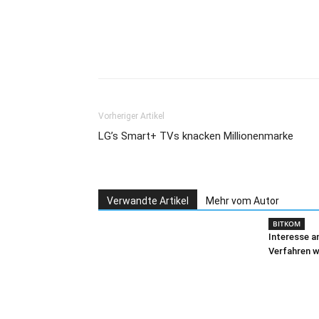
Speichersystemen
vor
Teilen
Vorheriger Artikel
LG’s Smart+ TVs knacken Millionenmarke
Verwandte Artikel
Mehr vom Autor
BITKOM
Interesse a
Verfahren 