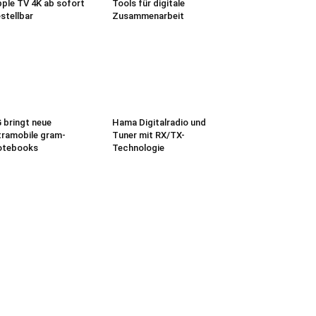
ple TV 4K ab sofort
Tools für digitale
stellbar
Zusammenarbeit
 bringt neue
Hama Digitalradio und
tramobile gram-
Tuner mit RX/TX-
otebooks
Technologie