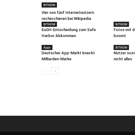
BITKOM
Vier von fünf Internetnutzern
recherchieren bei Wikipedia
BITKOM
BITKOM
EuGH-Entscheidung zum Safe
Fotos mit 
Harbor Abkommen
boomt
Apps
BITKOM
Deutscher App-Markt knackt
Nutzer sozi
Milliarden-Marke
nicht alles