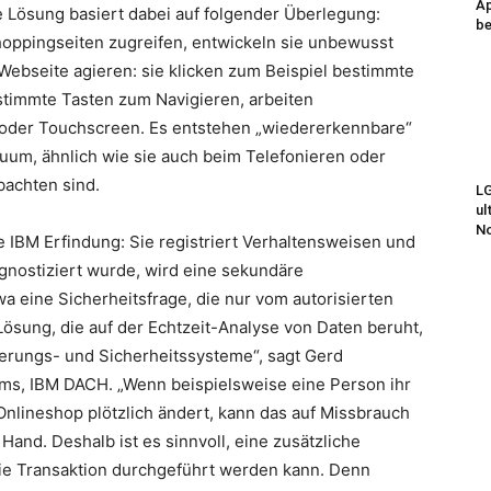
Ap
e Lösung basiert dabei auf folgender Überlegung:
be
oppingseiten zugreifen, entwickeln sie unbewusst
 Webseite agieren: sie klicken zum Beispiel bestimmte
stimmte Tasten zum Navigieren, arbeiten
l oder Touchscreen. Es entstehen „wiedererkennbare“
duum, ähnlich wie sie auch beim Telefonieren oder
bachten sind.
LG
ul
N
e IBM Erfindung: Sie registriert Verhaltensweisen und
agnostiziert wurde, wird eine sekundäre
 eine Sicherheitsfrage, die nur vom autorisierten
ösung, die auf der Echtzeit-Analyse von Daten beruht,
ierungs- und Sicherheitssysteme“, sagt Gerd
ms, IBM DACH. „Wenn beispielsweise eine Person ihr
nlineshop plötzlich ändert, kann das auf Missbrauch
and. Deshalb ist es sinnvoll, eine zusätzliche
die Transaktion durchgeführt werden kann. Denn