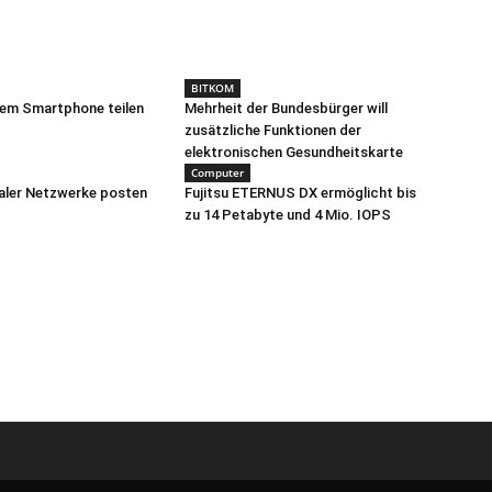
BITKOM
dem Smartphone teilen
Mehrheit der Bundesbürger will
zusätzliche Funktionen der
elektronischen Gesundheitskarte
Computer
aler Netzwerke posten
Fujitsu ETERNUS DX ermöglicht bis
zu 14 Petabyte und 4 Mio. IOPS