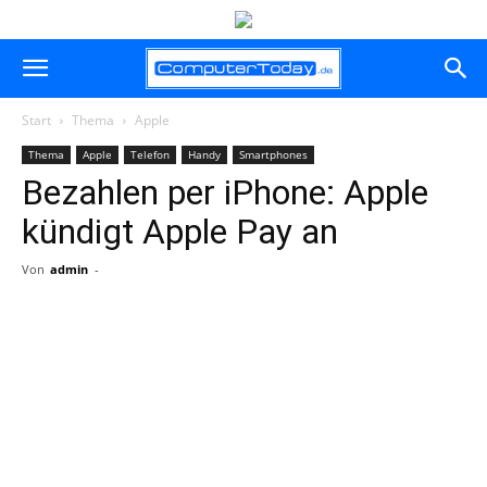
Start
Thema
Apple
Thema
Apple
Telefon
Handy
Smartphones
Bezahlen per iPhone: Apple
kündigt Apple Pay an
Von
admin
-