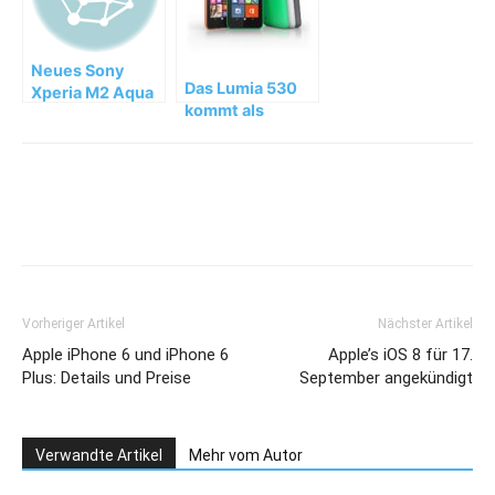
Neues Sony
Das Lumia 530
Xperia M2 Aqua
kommt als
exklusiv bei
erstes Lumia
Vodafone
Smartphone
unter 100 Euro
nach
Deutschland
Vorheriger Artikel
Nächster Artikel
Apple iPhone 6 und iPhone 6
Apple’s iOS 8 für 17.
Plus: Details und Preise
September angekündigt
Verwandte Artikel
Mehr vom Autor