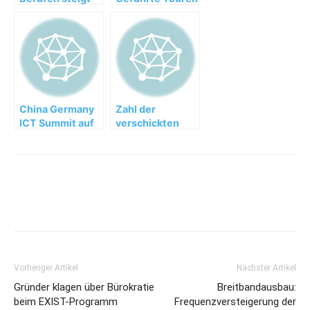
langsam
durch die ECM-
Welt
China Germany
Zahl der
ICT Summit auf
verschickten
der CeBIT: IT-
SMS sinkt um 40
Branche tauscht
Prozent
sich aus
Vorheriger Artikel
Nächster Artikel
Gründer klagen über Bürokratie
Breitbandausbau:
beim EXIST-Programm
Frequenzversteigerung der