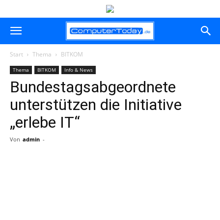
Start
Thema
BITKOM
Thema
BITKOM
Info & News
Bundestagsabgeordnete
unterstützen die Initiative
„erlebe IT“
Von
admin
-