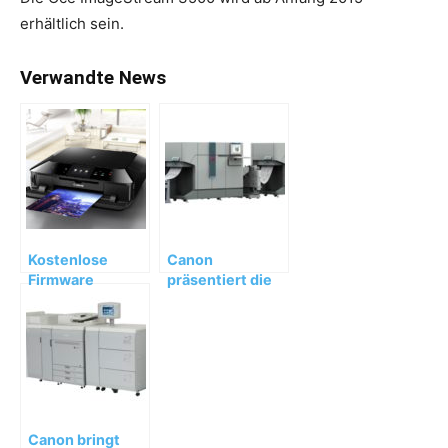
erhältlich sein.
Verwandte News
Kostenlose
Canon
Firmware
präsentiert die
Upgrades für die
neue Océ
ersten Mopria
VarioStream
zertifizierten
4000
Canon Drucker
Canon bringt