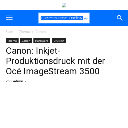
Start
Thema
Canon
Thema
Canon
Hardware
Drucker
Canon: Inkjet-
Produktionsdruck mit der
Océ ImageStream 3500
Von
admin
-