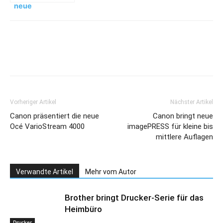
neue
imagePRESS für
kleine bis
mittlere
Auflagen
Vorheriger Artikel
Nächster Artikel
Canon präsentiert die neue
Canon bringt neue
Océ VarioStream 4000
imagePRESS für kleine bis
mittlere Auflagen
Verwandte Artikel
Mehr vom Autor
Brother bringt Drucker-Serie für das
Heimbüro
Drucker