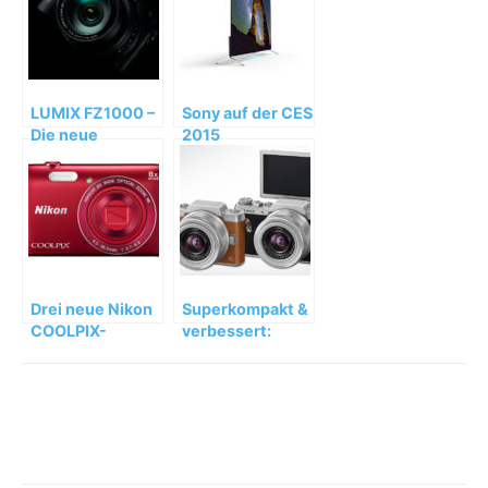
LUMIX FZ1000 –
Sony auf der CES
Die neue
2015
Premium-
Bridgekamera
von Panasonic
Drei neue Nikon
Superkompakt &
COOLPIX-
verbessert:
Kameras
Panasonic
LUMIX GF7