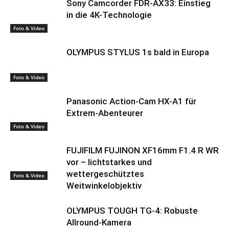
Sony Camcorder FDR-AX33: Einstieg
in die 4K-Technologie
Foto & Video
OLYMPUS STYLUS 1s bald in Europa
Foto & Video
Panasonic Action-Cam HX-A1 für
Extrem-Abenteurer
Foto & Video
FUJIFILM FUJINON XF16mm F1.4 R WR
vor – lichtstarkes und
wettergeschütztes
Foto & Video
Weitwinkelobjektiv
OLYMPUS TOUGH TG-4: Robuste
Allround-Kamera