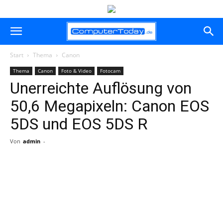
Start
Thema
Canon
Thema
Canon
Foto & Video
Fotocam
Unerreichte Auflösung von
50,6 Megapixeln: Canon EOS
5DS und EOS 5DS R
Von
admin
-