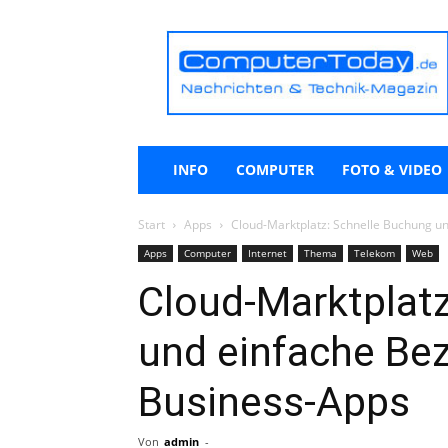
ComputerToday.de
INFO
COMPUTER
FOTO & VIDEO
Start
Apps
Cloud-Marktplatz: Schnelle Buchung u
Apps
Computer
Internet
Thema
Telekom
Web
Cloud-Marktplat
und einfache Be
Business-Apps
Von
admin
-