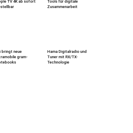
ple TV 4K ab sofort
Tools für digitale
stellbar
Zusammenarbeit
 bringt neue
Hama Digitalradio und
tramobile gram-
Tuner mit RX/TX-
otebooks
Technologie