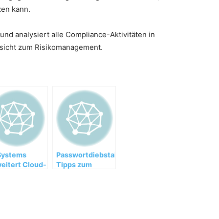
en kann.
nd analysiert alle Compliance-Aktivitäten in
rsicht zum Risikomanagement.
Systems
Passwortdiebstahl:
eitert Cloud-
Tipps zum
gebot
richtigen
Umgang mit
Passwörtern