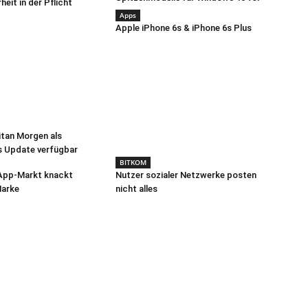
eit in der Pflicht
Apps
Apple iPhone 6s & iPhone 6s Plus
itan Morgen als
s Update verfügbar
BITKOM
App-Markt knackt
Nutzer sozialer Netzwerke posten
Marke
nicht alles