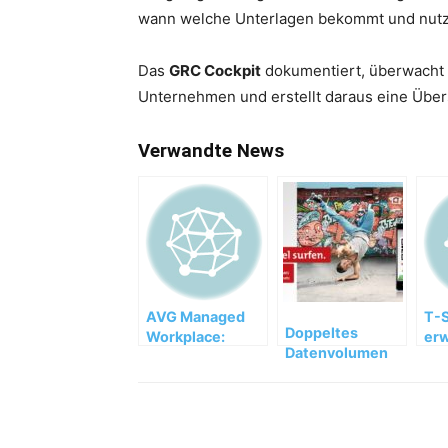
wann welche Unterlagen bekommt und nutz
Das
GRC Cockpit
dokumentiert, überwacht u
Unternehmen und erstellt daraus eine Übe
Verwandte News
AVG Managed
T-
Doppeltes
Workplace:
erw
Datenvolumen
Verwalten der
An
für Nutzer der
gesamten IT-
AY YILDIZ App
Infrastruktur