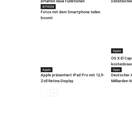
erhalten neue Funktionen
Datensicherh
BITKOM
Fotos mit dem Smartphone teilen
boomt
Apple
OS X El Cap
kostenlose
Apple
Apps
Apple präsentiert iPad Pro mit 12,9-
Deutscher 
Zoll Retina Display
Milliarden-