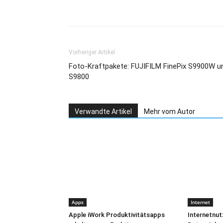
Teilen
Vorheriger Artikel
Foto-Kraftpakete: FUJIFILM FinePix S9900W u
S9800
Verwandte Artikel
Mehr vom Autor
Apps
Internet
Apple iWork Produktivitätsapps
Internetnut