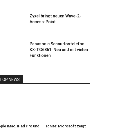
Zyxel bringt neuen Wave-2-
Access-Point
Panasonic Schnurlostelefon
KX-TG6861: Neu und mit vielen
Funktionen
TOP NEWS
ple iMac, iPad Pro und
Ignite: Microsoft zeigt