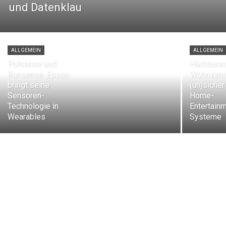
und Datenklau
ALLGEMEIN
ALLGEMEIN
Pulsense und
Hackbare
Runsense: Epson
Wohnzimm
bringt seine
(un)sicher
Sensoren-
Home-
Technologie in
Entertain
Wearables
Systeme