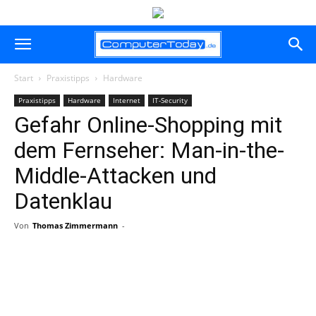
Start
Praxistipps
Hardware
Praxistipps
Hardware
Internet
IT-Security
Gefahr Online-Shopping mit
dem Fernseher: Man-in-the-
Middle-Attacken und
Datenklau
Von
Thomas Zimmermann
-