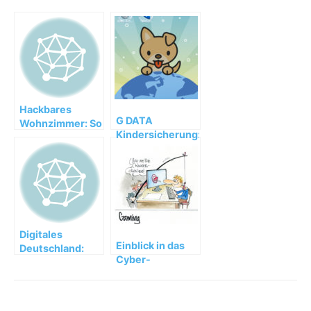
Hackbares
G DATA
Wohnzimmer: So
Kindersicherung:
(un)sicher sind
Sicherheit für
Home-
kleine Entdecker
Entertainment-
Systeme
Digitales
Einblick in das
Deutschland:
Cyber-
Sorge um Cyber-
Psychogramm
Risiken wächst
der Gamer