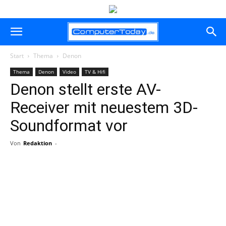
Start
Thema
Denon
Thema
Denon
Video
TV & Hifi
Denon stellt erste AV-
Receiver mit neuestem 3D-
Soundformat vor
Von
Redaktion
-