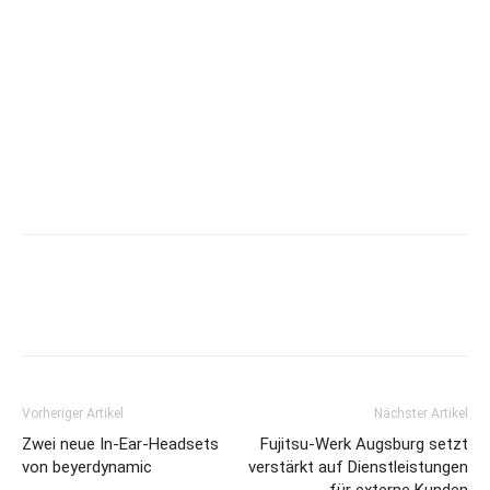
Vorheriger Artikel
Nächster Artikel
Zwei neue In-Ear-Headsets
Fujitsu-Werk Augsburg setzt
von beyerdynamic
verstärkt auf Dienstleistungen
für externe Kunden