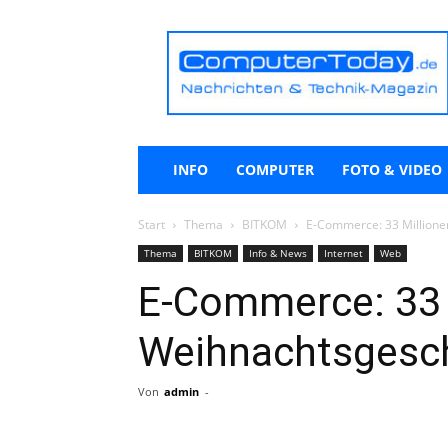
ComputerToday.de
INFO
COMPUTER
FOTO & VIDEO
Start
Thema
BITKOM
E-Commerce: 33 Millione
Thema
BITKOM
Info & News
Internet
Web
E-Commerce: 33 
Weihnachtsgesc
Von
admin
-