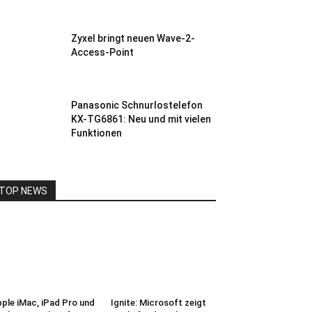
Zyxel bringt neuen Wave-2-
Access-Point
Panasonic Schnurlostelefon
KX-TG6861: Neu und mit vielen
Funktionen
TOP NEWS
ple iMac, iPad Pro und
Ignite: Microsoft zeigt