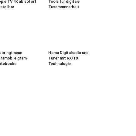
ple TV 4K ab sofort
Tools für digitale
stellbar
Zusammenarbeit
 bringt neue
Hama Digitalradio und
tramobile gram-
Tuner mit RX/TX-
otebooks
Technologie