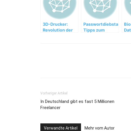
3D-Drucker:
Passwortdiebstahl:
Bio
Revolution der
Tipps zum
Dat
Wirtschaft
richtigen
Mil
Umgang mit
wür
Passwörtern
od
Fin
nu
Teilen
Vorheriger Artikel
In Deutschland gibt es fast 5 Millionen
Freelancer
Verwandte Artikel
Mehr vom Autor