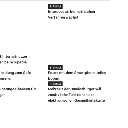
BITKOM
Interesse an biometrischen
Verfahren wächst
nf Internetnutzern
en bei Wikipedia
BITKOM
heidung zum Safe
Fotos mit dem Smartphone teilen
kommen
boomt
BITKOM
h geringe Chancen für
Mehrheit der Bundesbürger will
ger
zusätzliche Funktionen der
elektronischen Gesundheitskarte