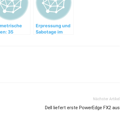
metrische
Erpressung und
en: 35
Sabotage im
lionen
Internet nehmen
den Iris-Scan
zu
er
garbadruck
tzen
Nächster Artikel
Dell liefert erste PowerEdge FX2 aus