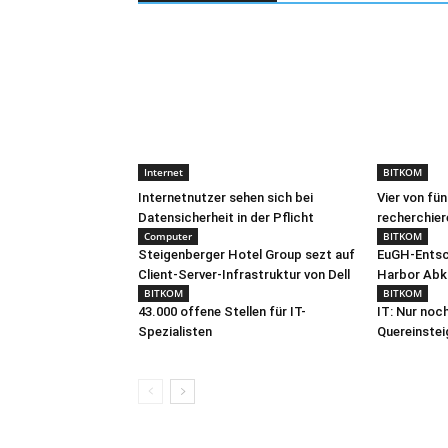
Internet
BITKOM
Internetnutzer sehen sich bei
Vier von fü
Datensicherheit in der Pflicht
recherchier
Computer
BITKOM
Steigenberger Hotel Group sezt auf
EuGH-Entsc
Client-Server-Infrastruktur von Dell
Harbor Ab
BITKOM
BITKOM
43.000 offene Stellen für IT-
IT: Nur noc
Spezialisten
Quereinstei