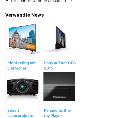
Drei Jahre Garantie auf alle Teile
Verwandte News
Kinofeeling mit
Sony auf der CES
vierfacher
2015
Auflösung:
Panasonic TX-
55CRW434
Epson
Panasonic Blu-
Laserprojektor
ray Player