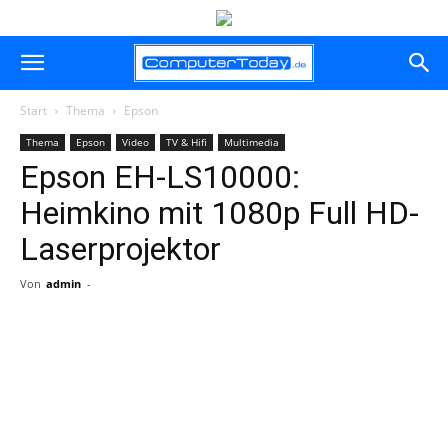
Start
Thema
Epson
Thema
Epson
Video
TV & Hifi
Multimedia
Epson EH-LS10000:
Heimkino mit 1080p Full HD-
Laserprojektor
Von
admin
-