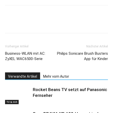
Neuheiten 2015
DMP-BDT374/5,
BDT174/5 und
BDT165/6
Vorheriger Artikel
Nächster Artikel
Business-WLAN mit AC:
Philips Sonicare Brush Busters
ZyXEL WAC6500-Serie
App für Kinder
Verwandte Artikel
Mehr vom Autor
Rocket Beans TV setzt auf Panasonic
Fernseher
TV & Hifi