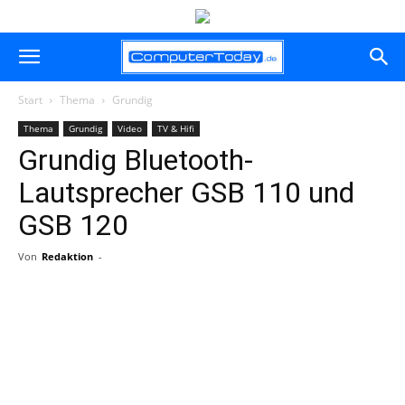
Start
Thema
Grundig
Thema
Grundig
Video
TV & Hifi
Grundig Bluetooth-
Lautsprecher GSB 110 und
GSB 120
Von
Redaktion
-