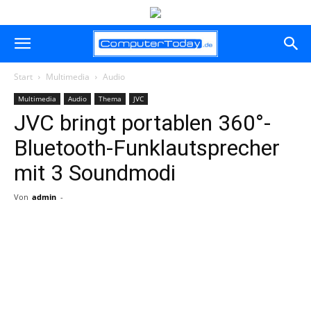
Start
Multimedia
Audio
Multimedia
Audio
Thema
JVC
JVC bringt portablen 360°-
Bluetooth-Funklautsprecher
mit 3 Soundmodi
Von
admin
-