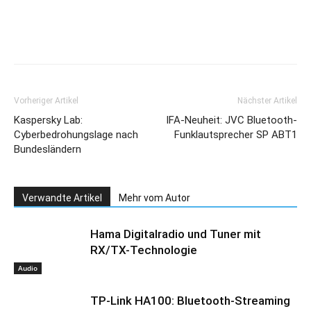
Klinke in die
Hand
Vorheriger Artikel
Nächster Artikel
Kaspersky Lab:
IFA-Neuheit: JVC Bluetooth-
Cyberbedrohungslage nach
Funklautsprecher SP ABT1
Bundesländern
Verwandte Artikel
Mehr vom Autor
Hama Digitalradio und Tuner mit
RX/TX-Technologie
Audio
TP-Link HA100: Bluetooth-Streaming