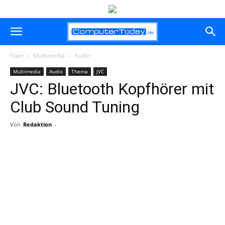
Start
Multimedia
Audio
Multimedia
Audio
Thema
JVC
JVC: Bluetooth Kopfhörer mit
Club Sound Tuning
Von
Redaktion
-