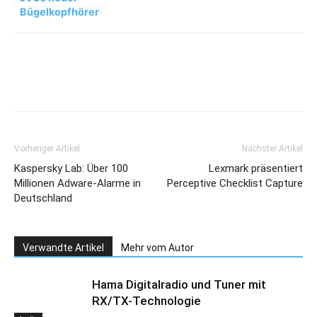
Bügelkopfhörer
HA-SR185 ist ein
Leichtgewicht
Vorheriger Artikel
Nächster Artikel
Kaspersky Lab: Über 100
Lexmark präsentiert
Millionen Adware-Alarme in
Perceptive Checklist Capture
Deutschland
Verwandte Artikel
Mehr vom Autor
Hama Digitalradio und Tuner mit
RX/TX-Technologie