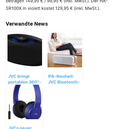
betragen 149,95 € / 99,95 € (inkl. MwSt.). Der HA-
SR100X in violett kostet 129,95 € (inkl. MwSt.).
Verwandte News
JVC bringt
IFA-Neuheit:
portablen 360°-
JVC Bluetooth-
Bluetooth-
Funklautsprecher
Funklautsprecher
SP ABT1
mit 3 Soundmodi
JVCs neuer