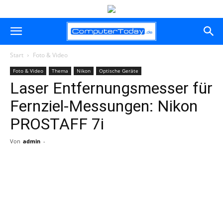
Start
Foto & Video
Foto & Video
Thema
Nikon
Optische Geräte
Laser Entfernungsmesser für
Fernziel-Messungen: Nikon
PROSTAFF 7i
Von
admin
-