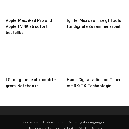
Apple iMac, iPad Pro und
Ignite: Microsoft zeigt Tools
Apple TV 4K ab sofort
für digitale Zusammenarbeit
bestellbar
LG bringt neue ultramobile
Hama Digitalradio und Tuner
gram-Notebooks
mit RX/TX-Technologie
Impressum
Datenschutz
Nutzungsbedingungen
Erklärung zur Barrierefreiheit
AGB
Kontakt