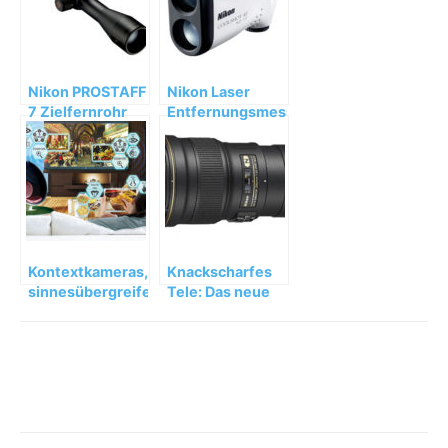
Nikon PROSTAFF
Nikon Laser
7 Zielfernrohr
Entfernungsmesser
COOLSHOT 40
und 40i
Kontextkameras,
Knackscharfes
sinnesübergreifende
Tele: Das neue
Bildgebung und
AF-S NIKKOR
Echzeitvisualisierung
300 mm 1:4E PF
ED VR