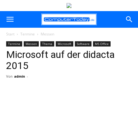
Start
Termine
Messen
Termine
Messen
Thema
Microsoft
Software
MS Office
Microsoft auf der didacta
2015
Von
admin
-