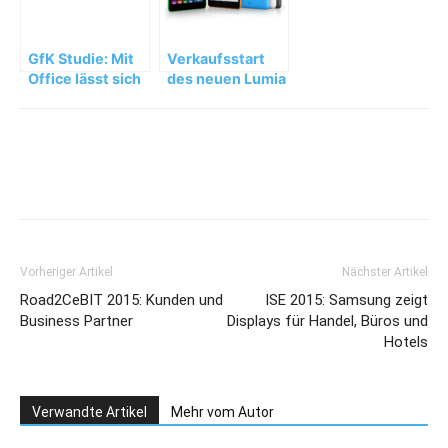
GfK Studie: Mit
Verkaufsstart
Office lässt sich
des neuen Lumia
die Produktivität
535
im Büro um bis
zu 25% steigern
Vorheriger Artikel
Nächster Artikel
Road2CeBIT 2015: Kunden und
ISE 2015: Samsung zeigt
Business Partner
Displays für Handel, Büros und
Hotels
Verwandte Artikel
Mehr vom Autor