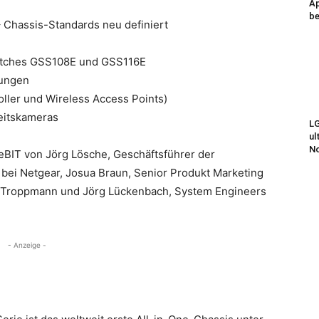
Ap
be
Chassis-Standards neu definiert
witches GSS108E und GSS116E
ungen
ller und Wireless Access Points)
heitskameras
LG
ul
N
eBIT von Jörg Lösche, Geschäftsführer der
 bei Netgear, Josua Braun, Senior Produkt Marketing
s Troppmann und Jörg Lückenbach, System Engineers
- Anzeige -