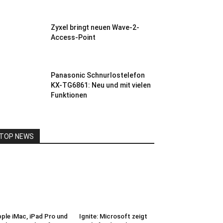
Zyxel bringt neuen Wave-2-
Access-Point
Panasonic Schnurlostelefon
KX-TG6861: Neu und mit vielen
Funktionen
TOP NEWS
ple iMac, iPad Pro und
Ignite: Microsoft zeigt