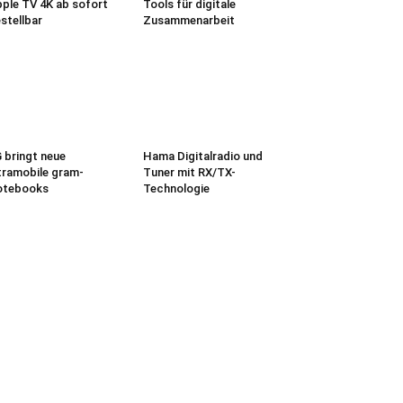
ple TV 4K ab sofort
Tools für digitale
stellbar
Zusammenarbeit
 bringt neue
Hama Digitalradio und
tramobile gram-
Tuner mit RX/TX-
otebooks
Technologie