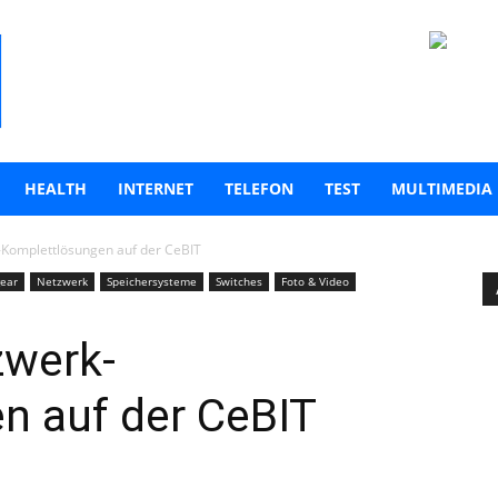
HEALTH
INTERNET
TELEFON
TEST
MULTIMEDIA
-Komplettlösungen auf der CeBIT
ear
Netzwerk
Speichersysteme
Switches
Foto & Video
zwerk-
n auf der CeBIT