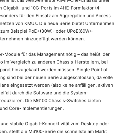
ie ist das weltweit erste All-in-One-Chassis unter
an Gigabit- und 10G-Ports im 4HE-Formfaktor (4-
besonders für den Einsatz am Aggregation und Access
alnetzen von KMUs. Die neue Serie bietet Unternehmen
ch zum Beispiel PoE+(30W)- oder UPoE(60W)-
Unternehmen hinzugefügt werden können.
or-Module für das Management nötig – das heißt, der
o im Vergleich zu anderen Chassis-Herstellern, bei
parat hinzugekauft werden müssen. Single Point of
g sind bei der neuen Serie ausgeschlossen, da volle
ane eingesetzt werden (also keine anfälligen, aktiven
elfalt durch die Software und die System-
reduzieren. Die M6100 Chassis-Switches bieten
 und Core-Implementierungen.
und stabile Gigabit-Konnektivität zum Desktop oder
gen, stellt die M6100-Serie die schnellste am Markt