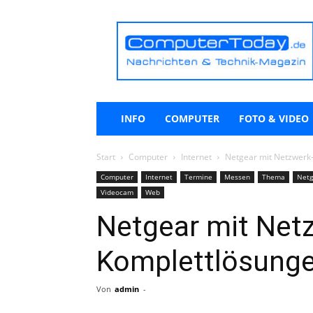
ComputerToday.de
INFO
COMPUTER
FOTO & VIDEO
Start
Computer
Internet
Netgear mit Netzwerk
Computer
Internet
Termine
Messen
Thema
Netg
Videocam
Web
Netgear mit Net
Komplettlösunge
Von
admin
-