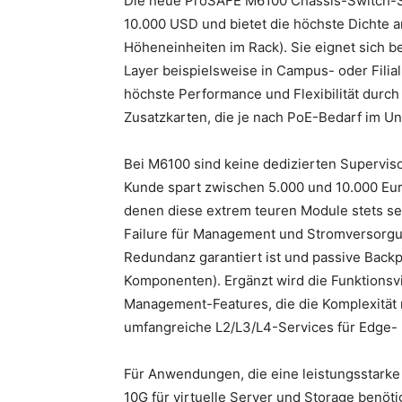
Die neue ProSAFE M6100 Chassis-Switch-Ser
10.000 USD und bietet die höchste Dichte 
Höheneinheiten im Rack). Sie eignet sich 
Layer beispielsweise in Campus- oder Fili
höchste Performance und Flexibilität dur
Zusatzkarten, die je nach PoE-Bedarf im 
Bei M6100 sind keine dedizierten Supervis
Kunde spart zwischen 5.000 und 10.000 Eur
denen diese extrem teuren Module stets se
Failure für Management und Stromversorgun
Redundanz garantiert ist und passive Backpl
Komponenten). Ergänzt wird die Funktionsvi
Management-Features, die die Komplexität 
umfangreiche L2/L3/L4-Services für Edge-
Für Anwendungen, die eine leistungsstarke 
10G für virtuelle Server und Storage benöti