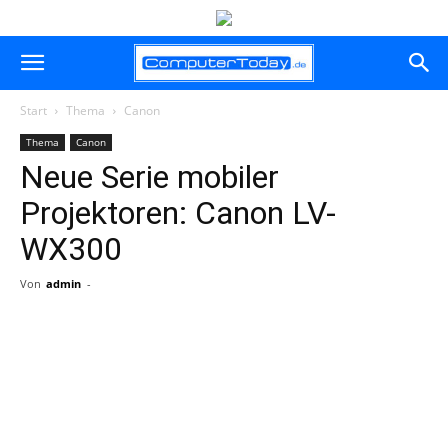
Start
Thema
Canon
Thema
Canon
Neue Serie mobiler
Projektoren: Canon LV-
WX300
Von
admin
-