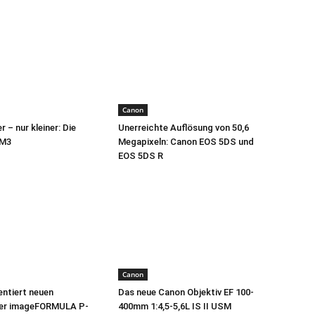
Canon
 – nur kleiner: Die
Unerreichte Auflösung von 50,6
 M3
Megapixeln: Canon EOS 5DS und
EOS 5DS R
Canon
ntiert neuen
Das neue Canon Objektiv EF 100-
er imageFORMULA P-
400mm 1:4,5-5,6L IS II USM