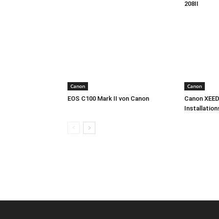
208II
Canon
Canon
EOS C100 Mark II von Canon
Canon XEED
Installatio