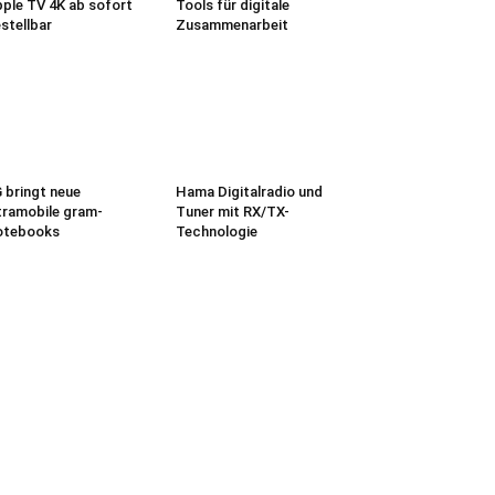
ple TV 4K ab sofort
Tools für digitale
stellbar
Zusammenarbeit
 bringt neue
Hama Digitalradio und
tramobile gram-
Tuner mit RX/TX-
otebooks
Technologie