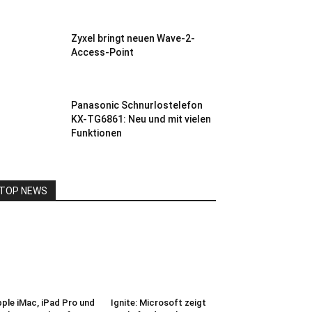
Zyxel bringt neuen Wave-2-
Access-Point
Panasonic Schnurlostelefon
KX-TG6861: Neu und mit vielen
Funktionen
TOP NEWS
ple iMac, iPad Pro und
Ignite: Microsoft zeigt