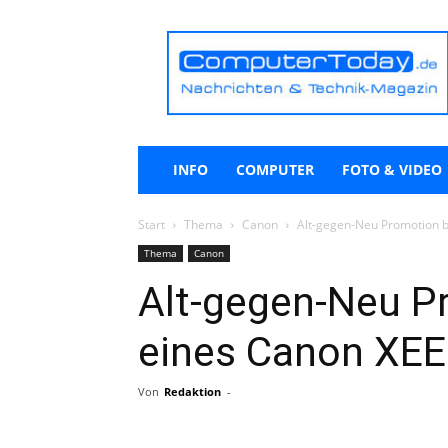
ComputerToday.de
INFO
COMPUTER
FOTO & VIDEO
Start
Thema
Canon
Alt-gegen-Neu Promotion 
Thema
Canon
Alt-gegen-Neu P
eines Canon XEE
Von
Redaktion
-