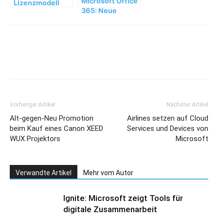
Microsoft Office
Lizenzmodell
365: Neue
„Software
Gruppenfunktionen
Assurance“ im
Microsoft
Lizenzportal
Vorheriger Artikel
Nächster Artikel
Alt-gegen-Neu Promotion
Airlines setzen auf Cloud
beim Kauf eines Canon XEED
Services und Devices von
WUX Projektors
Microsoft
Verwandte Artikel
Mehr vom Autor
Ignite: Microsoft zeigt Tools für
digitale Zusammenarbeit