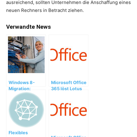
ausreichend, sollten Unternehmen die Anschaffung eines
neuen Rechners in Betracht ziehen.
Verwandte News
Windows 8-
Microsoft Office
Migration:
365 löst Lotus
Umstieg von
Notes bei Haniel
über 4.000
Holding ab
Windows XP-
Rechnern
Flexibles