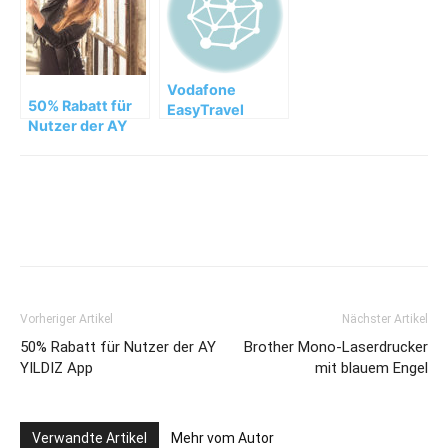
Vodafone
50% Rabatt für
EasyTravel
Nutzer der AY
Europa macht
YILDIZ App
Red-Tarife zur
Auslands-Flat
Vorheriger Artikel
Nächster Artikel
50% Rabatt für Nutzer der AY
Brother Mono-Laserdrucker
YILDIZ App
mit blauem Engel
Verwandte Artikel
Mehr vom Autor